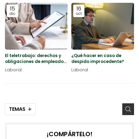
15
16
dic
oct
El teletrabajo: derechos y
¿Qué hacer en caso de
obligaciones de empleados
despido improcedente?
y empresas
Laboral
Laboral
TEMAS
¡COMPÁRTELO!