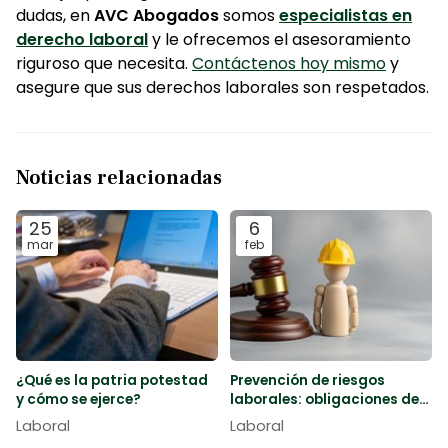
dudas, en
AVC Abogados
somos
especialistas en
derecho laboral
y le ofrecemos el asesoramiento
riguroso que necesita.
Contáctenos hoy mismo
y
asegure que sus derechos laborales son respetados.
Noticias relacionadas
25
6
mar
feb
¿Qué es la patria potestad
Prevención de riesgos
y cómo se ejerce?
laborales: obligaciones del
empresario y derechos del
Laboral
Laboral
trabajador