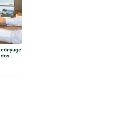
l cónyuge
s dos
Especialidades