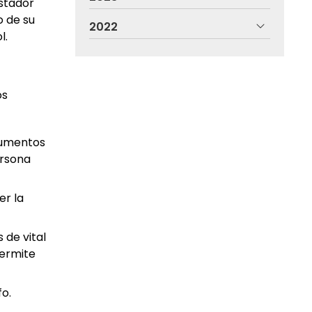
estador
 de su
2022
l.
os
cumentos
ersona
er la
 de vital
permite
fo.