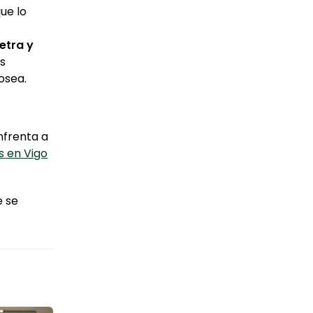
ue lo
etra y
Es
osea.
nfrenta a
 en Vigo
e se