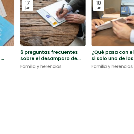
17
10
jun
jun
6 preguntas frecuentes
¿Qué pasa con e
a
sobre el desamparo de
si solo uno de lo
de una
menores
tiene deudas?
Familia y herencias
Familia y herencias
bogados