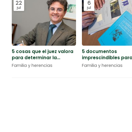
22
6
jul
jul
5 cosas que el juez valora
5 documentos
para determinar la
imprescindibles par
custodia de los hijos
iniciar los trámites 
Familia y herencias
Familia y herencias
herencia
Despacho de abogados en Vigo - AVC A