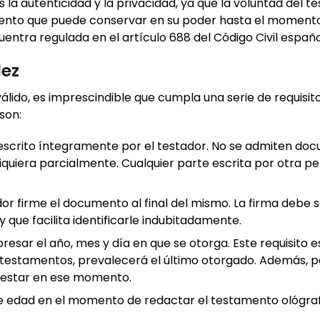
s la autenticidad y la privacidad, ya que la voluntad del t
ento que puede conservar en su poder hasta el momento
entra regulada en el artículo 688 del Código Civil españo
dez
lido, es imprescindible que cumpla una serie de requisit
son:
 escrito íntegramente por el testador. No se admiten do
quiera parcialmente. Cualquier parte escrita por otra p
r firme el documento al final del mismo. La firma debe s
y que facilita identificarle indubitadamente.
sar el año, mes y día en que se otorga. Este requisito es
s testamentos, prevalecerá el último otorgado. Además, 
 testar en ese momento.
de edad en el momento de redactar el testamento ológra