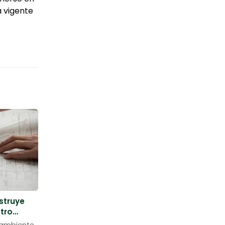
 vigente
struye
stro
 le
oambiente