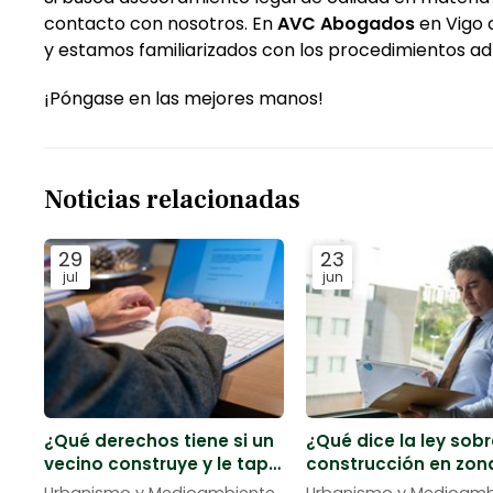
contacto con nosotros. En
AVC Abogados
en Vigo 
y estamos familiarizados con los procedimientos adm
¡Póngase en las mejores manos!
Noticias relacionadas
29
23
jul
jun
¿Qué derechos tiene si un
¿Qué dice la ley sobr
vecino construye y le tapa
construcción en zon
las vistas o la luz?
costa en Galicia?
Urbanismo y Medioambiente
Urbanismo y Medioamb