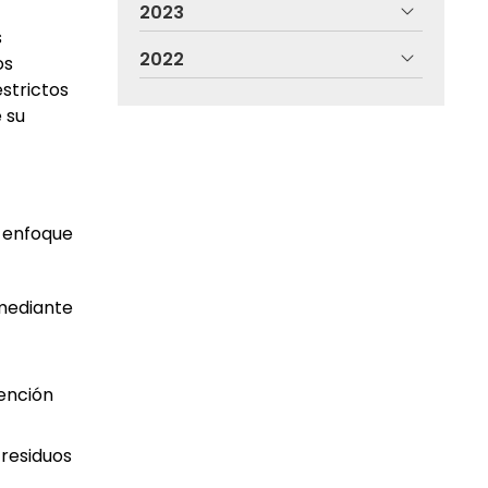
2023
s
2022
os
strictos
 su
n enfoque
 mediante
vención
 residuos