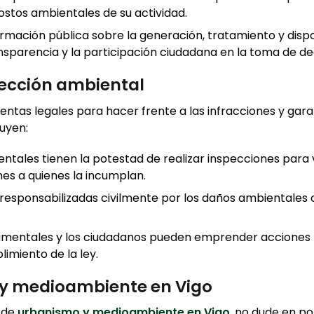
ostos ambientales de su actividad.
formación pública sobre la generación, tratamiento y disp
ransparencia y la participación ciudadana en la toma de de
tección ambiental
tas legales para hacer frente a las infracciones y garan
uyen:
ntales tienen la potestad de realizar inspecciones para v
nes a quienes la incumplan.
esponsabilizadas civilmente por los daños ambientales
amentales y los ciudadanos pueden emprender acciones 
imiento de la ley.
 y medioambiente en Vigo
a de
urbanismo y medioambiente en Vigo
, no dude en p