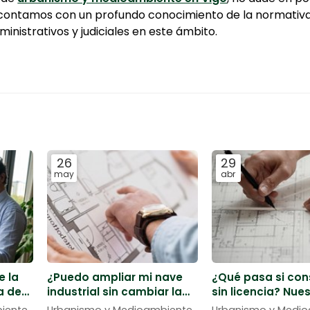
contamos con un profundo conocimiento de la normativa
inistrativos y judiciales en este ámbito.
26
29
may
abr
e la
¿Puedo ampliar mi nave
¿Qué pasa si con
a de
industrial sin cambiar la
sin licencia? Nue
licencia de actividad?
abogado en Vigo
iente
Urbanismo y Medioambiente
Urbanismo y Medi