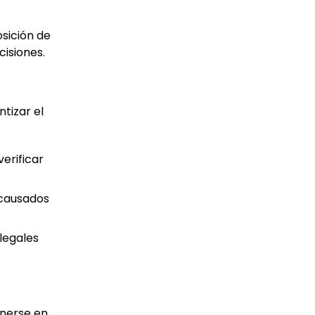
osición de
cisiones.
tizar el
erificar
 causados
legales
onerse en