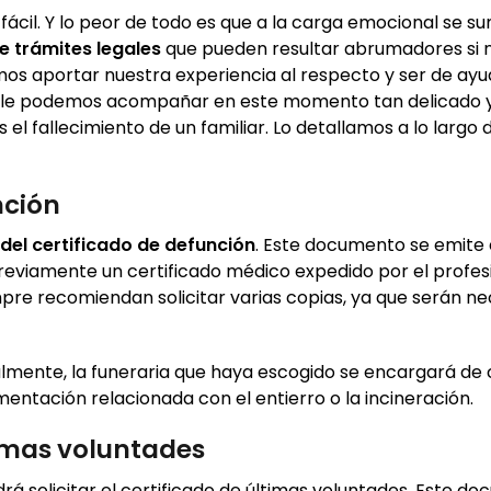
fácil. Y lo peor de todo es que a la carga emocional se s
e trámites legales
que pueden resultar abrumadores si 
os aportar nuestra experiencia al respecto y ser de ayu
, le podemos acompañar en este momento tan delicado 
el fallecimiento de un familiar. Lo detallamos a lo largo 
nción
del certificado de defunción
. Este documento se emite 
e previamente un certificado médico expedido por el profes
pre recomiendan solicitar varias copias, ya que serán ne
lmente, la funeraria que haya escogido se encargará de 
entación relacionada con el entierro o la incineración.
timas voluntades
drá solicitar el certificado de últimas voluntades. Este d