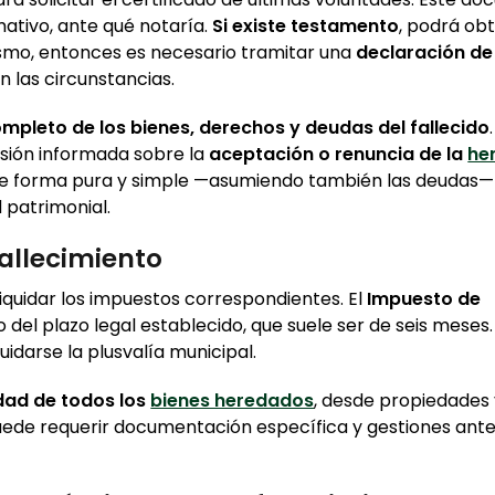
rmativo, ante qué notaría.
Si existe testamento
, podrá ob
ismo, entonces es necesario tramitar una
declaración de
ún las circunstancias.
mpleto de los bienes, derechos y deudas del fallecido
isión informada sobre la
aceptación o renuncia de la
he
 de forma pura y simple —asumiendo también las deudas—
d patrimonial.
fallecimiento
iquidar los impuestos correspondientes. El
Impuesto de
el plazo legal establecido, que suele ser de seis meses. 
idarse la plusvalía municipal.
idad de todos los
bienes heredados
, desde propiedades
uede requerir documentación específica y gestiones ant