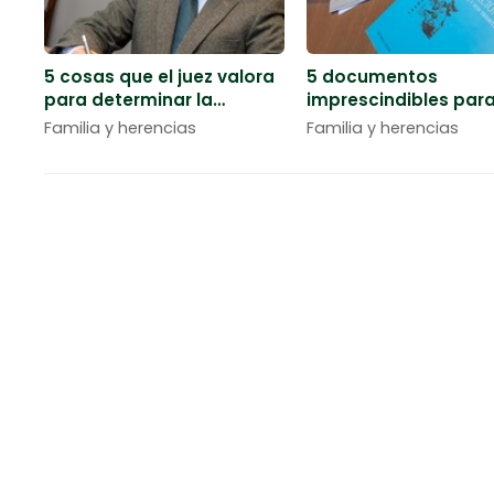
5 cosas que el juez valora
5 documentos
para determinar la
imprescindibles par
custodia de los hijos
iniciar los trámites 
Familia y herencias
Familia y herencias
herencia
Despacho de abogados en Vigo - AVC A
AVC Abogados somos un despacho de abogados en Vig
derecho laboral, derecho de familia y herencias y der
también ofrecemos nuestros servicios como abogados 