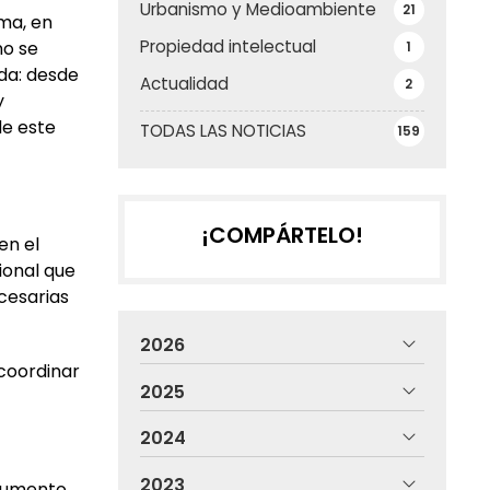
Urbanismo y Medioambiente
21
uma, en
Propiedad intelectual
no se
1
da: desde
Actualidad
2
y
de este
TODAS LAS NOTICIAS
159
¡COMPÁRTELO!
en el
ional que
cesarias
2026
coordinar
2025
2024
2023
ocumento