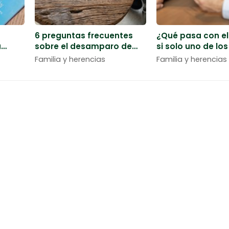
6 preguntas frecuentes
¿Qué pasa con e
a
sobre el desamparo de
si solo uno de lo
de una
menores
tiene deudas?
Familia y herencias
Familia y herencias
bogados
o. Especialistas en Ley de Segunda Oportunidad,
echo urbanístico y medioambiental. En la actualidad
en Vilagarcía, Santiago y Ourense. ¡Le esperamos!