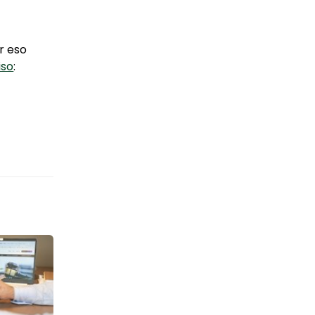
r eso
iso
: