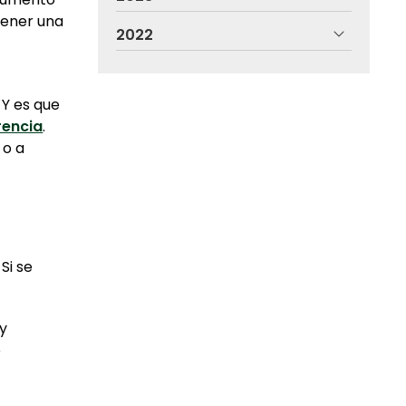
tener una
2022
. Y es que
rencia
.
 o a
Si se
 y
e