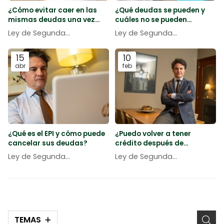
¿Cómo evitar caer en las
¿Qué deudas se pueden y
mismas deudas una vez
cuáles no se pueden
obtenida la exoneración
cancelar con la Ley de la
Ley de Segunda
Ley de Segunda
con la Ley de la Segunda
Segunda Oportunidad?
Oportunidad
Oportunidad
Oportunidad?
15
10
abr
feb
¿Qué es el EPI y cómo puede
¿Puedo volver a tener
cancelar sus deudas?
crédito después de
acogerme a la Ley de la
Ley de Segunda
Ley de Segunda
Segunda Oportunidad?
Oportunidad
Oportunidad
TEMAS