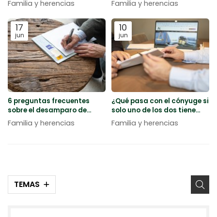
Familia y herencias
Familia y herencias
herencia
17
10
jun
jun
6 preguntas frecuentes
¿Qué pasa con el cónyuge si
sobre el desamparo de
solo uno de los dos tiene
menores
deudas?
Familia y herencias
Familia y herencias
TEMAS