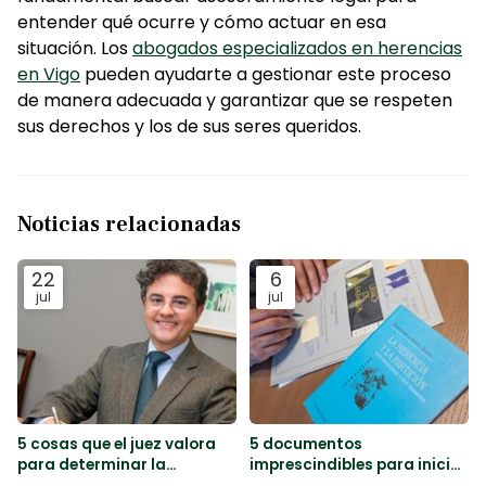
entender qué ocurre y cómo actuar en esa
situación. Los
abogados especializados en herencias
en Vigo
pueden ayudarte a gestionar este proceso
de manera adecuada y garantizar que se respeten
sus derechos y los de sus seres queridos.
Noticias relacionadas
22
6
jul
jul
5 cosas que el juez valora
5 documentos
para determinar la
imprescindibles para iniciar
custodia de los hijos
los trámites de una