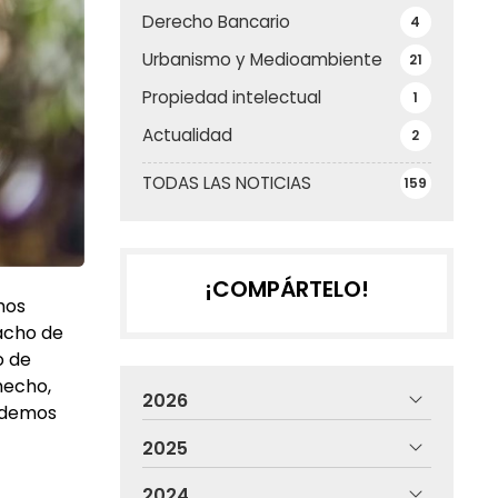
Derecho Bancario
4
Urbanismo y Medioambiente
21
Propiedad intelectual
1
Actualidad
2
TODAS LAS NOTICIAS
159
¡COMPÁRTELO!
hos
acho de
o de
 hecho,
2026
podemos
2025
2024