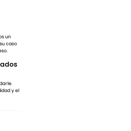
os un
 su caso
eso.
gados
arle.
idad y el