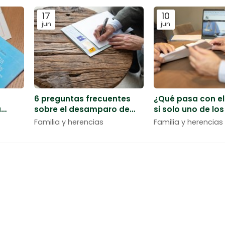
17
10
jun
jun
6 preguntas frecuentes
¿Qué pasa con e
a
sobre el desamparo de
si solo uno de lo
de una
menores
tiene deudas?
Familia y herencias
Familia y herencias