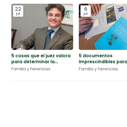
22
6
jul
jul
5 cosas que el juez valora
5 documentos
para determinar la
imprescindibles par
custodia de los hijos
iniciar los trámites 
Familia y herencias
Familia y herencias
herencia