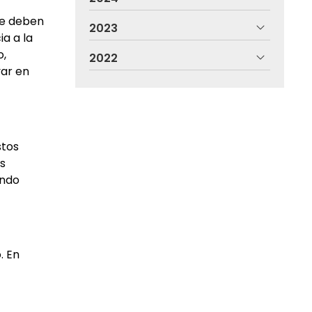
ue deben
2023
ia a la
o,
2022
var en
stos
os
ando
. En