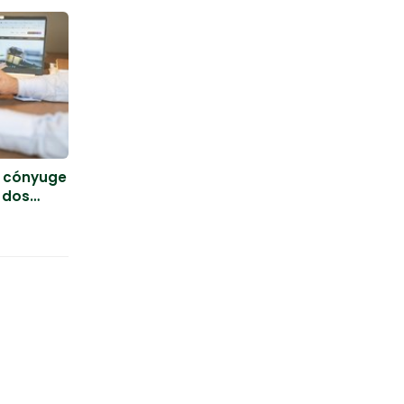
l cónyuge
s dos