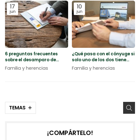
17
10
jun
jun
6 preguntas frecuentes
¿Qué pasa con el cónyuge si
sobre el desamparo de
solo uno de los dos tiene
menores
deudas?
Familia y herencias
Familia y herencias
TEMAS
¡COMPÁRTELO!