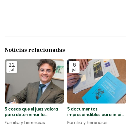
Noticias relacionadas
22
6
jul
jul
5 cosas que el juez valora
5 documentos
para determinar la
imprescindibles para iniciar
custodia de los hijos
los trámites de una
Familia y herencias
Familia y herencias
herencia