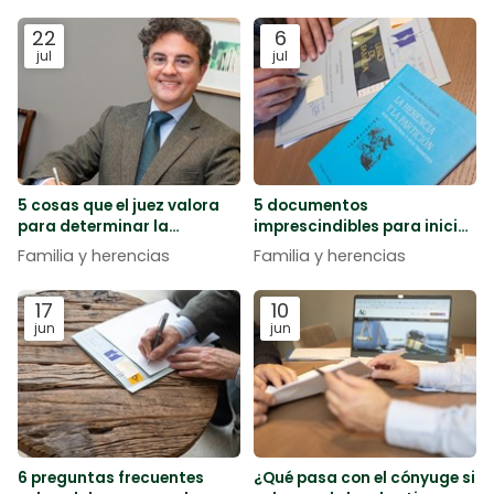
22
6
jul
jul
5 cosas que el juez valora
5 documentos
para determinar la
imprescindibles para iniciar
custodia de los hijos
los trámites de una
Familia y herencias
Familia y herencias
herencia
17
10
jun
jun
6 preguntas frecuentes
¿Qué pasa con el cónyuge si