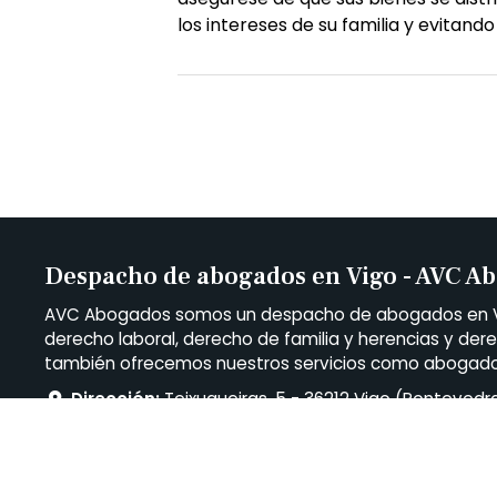
los intereses de su familia y evitando
Despacho de abogados en Vigo - AVC A
AVC Abogados somos un despacho de abogados en Vig
derecho laboral, derecho de familia y herencias y der
también ofrecemos nuestros servicios como abogados 
Dirección:
Teixugueiras, 5 - 36212 Vigo (Pontevedr
Teléfono:
986 221 186
E-mail:
info@avcabogados.com
Ley de la Segunda Oportunidad en:
Ourense
,
Vilagarcí