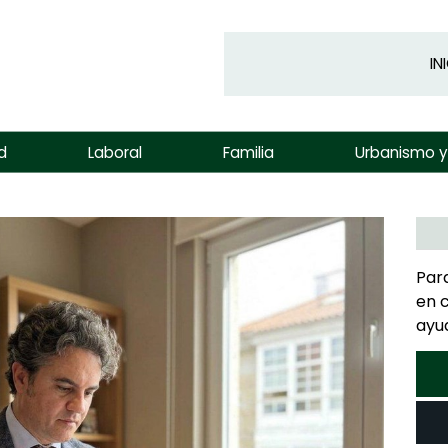
IN
d
Laboral
Familia
Urbanismo 
Par
en 
ayu